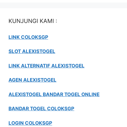
KUNJUNGI KAMI :
LINK COLOKSGP
SLOT ALEXISTOGEL
LINK ALTERNATIF ALEXISTOGEL
AGEN ALEXISTOGEL
ALEXISTOGEL BANDAR TOGEL ONLINE
BANDAR TOGEL COLOKSGP
LOGIN COLOKSGP