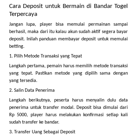
Cara Deposit untuk Bermain di Bandar Togel
Terpercaya
Jangan lupa, player bisa memulai permainan sampai
berhasil, maka dari itu kalau akun sudah aktif segera bayar
deposit. Inilah panduan membayar deposit untuk memulai
betting.
1. Pilih Metode Transaksi yang Tepat
Langkah pertama, pemain harus memilih metode transaksi
yang tepat. Pastikan metode yang dipilih sama dengan
yang tersedia.
2. Salin Data Penerima
Langkah berikutnya, peserta harus menyalin dulu data
penerima untuk transfer modal. Deposit bisa dimulai dari
Rp 5000, player harus melakukan konfirmasi setiap kali
sudah transfer ke bandar.
3. Transfer Uang Sebagai Deposit