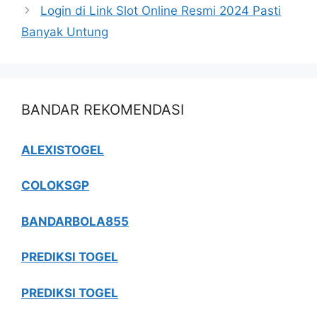
Login di Link Slot Online Resmi 2024 Pasti
Banyak Untung
BANDAR REKOMENDASI
ALEXISTOGEL
COLOKSGP
BANDARBOLA855
PREDIKSI TOGEL
PREDIKSI TOGEL