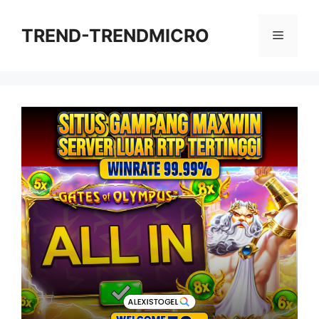
Langsung
ke
TREND-TRENDMICRO
Menu
isi