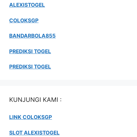
ALEXISTOGEL
COLOKSGP
BANDARBOLA855
PREDIKSI TOGEL
PREDIKSI TOGEL
KUNJUNGI KAMI :
LINK COLOKSGP
SLOT ALEXISTOGEL