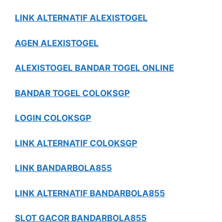
LINK ALTERNATIF ALEXISTOGEL
AGEN ALEXISTOGEL
ALEXISTOGEL BANDAR TOGEL ONLINE
BANDAR TOGEL COLOKSGP
LOGIN COLOKSGP
LINK ALTERNATIF COLOKSGP
LINK BANDARBOLA855
LINK ALTERNATIF BANDARBOLA855
SLOT GACOR BANDARBOLA855