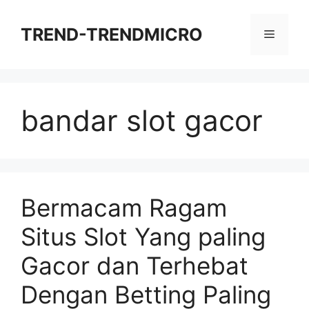
Langsung
ke
TREND-TRENDMICRO
Menu
isi
bandar slot gacor
Bermacam Ragam
Situs Slot Yang paling
Gacor dan Terhebat
Dengan Betting Paling