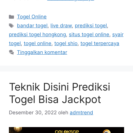
Kategori
Togel Online
Tag
bandar togel
,
live draw
,
prediksi togel
,
prediksi togel hongkong
,
situs togel online
,
syair
togel
,
togel online
,
togel shio
,
togel terpercaya
Tinggalkan komentar
Teknik Disini Prediksi
Togel Bisa Jackpot
Desember 30, 2022
oleh
admtrend