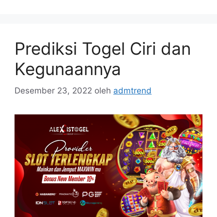
Prediksi Togel Ciri dan
Kegunaannya
Desember 23, 2022
oleh
admtrend