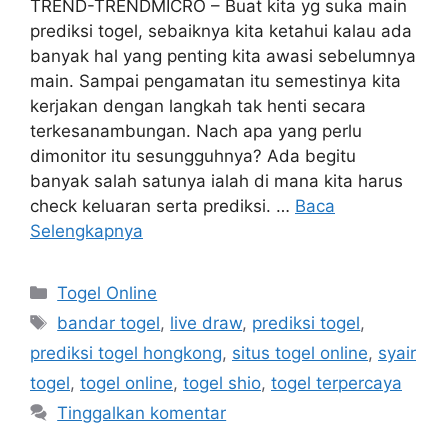
TREND-TRENDMICRO – Buat kita yg suka main
prediksi togel, sebaiknya kita ketahui kalau ada
banyak hal yang penting kita awasi sebelumnya
main. Sampai pengamatan itu semestinya kita
kerjakan dengan langkah tak henti secara
terkesanambungan. Nach apa yang perlu
dimonitor itu sesungguhnya? Ada begitu
banyak salah satunya ialah di mana kita harus
check keluaran serta prediksi. …
Baca
Selengkapnya
Kategori
Togel Online
Tag
bandar togel
,
live draw
,
prediksi togel
,
prediksi togel hongkong
,
situs togel online
,
syair
togel
,
togel online
,
togel shio
,
togel terpercaya
Tinggalkan komentar