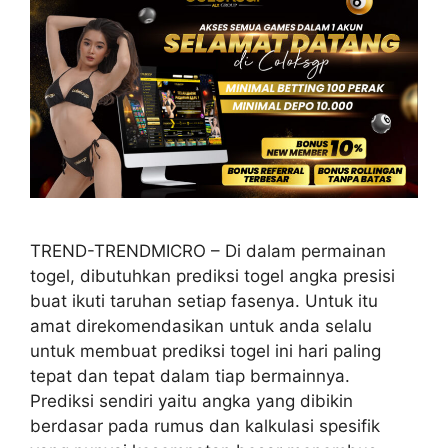
TREND-TRENDMICRO – Di dalam permainan
togel, dibutuhkan prediksi togel angka presisi
buat ikuti taruhan setiap fasenya. Untuk itu
amat direkomendasikan untuk anda selalu
untuk membuat prediksi togel ini hari paling
tepat dan tepat dalam tiap bermainnya.
Prediksi sendiri yaitu angka yang dibikin
berdasar pada rumus dan kalkulasi spesifik