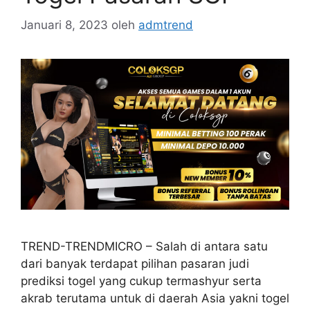
Januari 8, 2023
oleh
admtrend
TREND-TRENDMICRO – Salah di antara satu
dari banyak terdapat pilihan pasaran judi
prediksi togel yang cukup termashyur serta
akrab terutama untuk di daerah Asia yakni togel