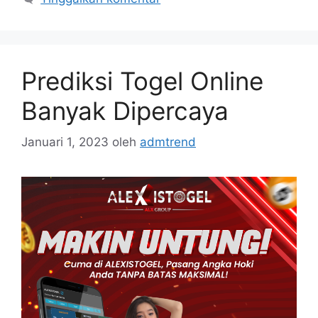
Prediksi Togel Online
Banyak Dipercaya
Januari 1, 2023
oleh
admtrend