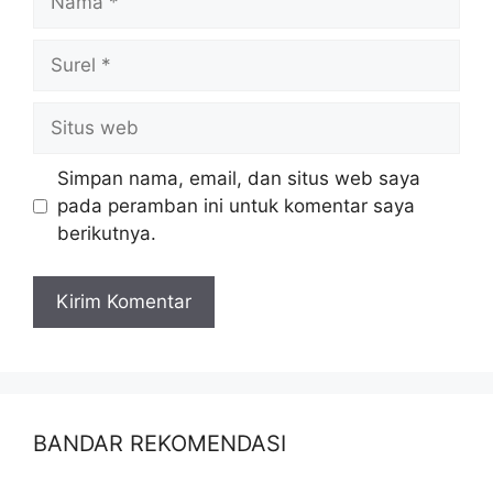
Surel
Situs
web
Simpan nama, email, dan situs web saya
pada peramban ini untuk komentar saya
berikutnya.
BANDAR REKOMENDASI