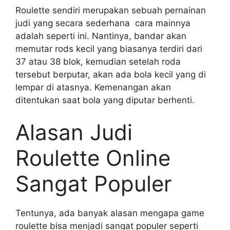
Roulette sendiri merupakan sebuah pernainan
judi yang secara sederhana cara mainnya
adalah seperti ini. Nantinya, bandar akan
memutar rods kecil yang biasanya terdiri dari
37 atau 38 blok, kemudian setelah roda
tersebut berputar, akan ada bola kecil yang di
lempar di atasnya. Kemenangan akan
ditentukan saat bola yang diputar berhenti.
Alasan Judi
Roulette Online
Sangat Populer
Tentunya, ada banyak alasan mengapa game
roulette bisa menjadi sangat populer seperti