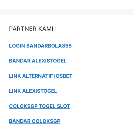
PARTNER KAMI :
LOGIN BANDARBOLA855
BANDAR ALEXISTOGEL
LINK ALTERNATIF IOSBET
LINK ALEXISTOGEL
COLOKSGP TOGEL SLOT
BANDAR COLOKSGP