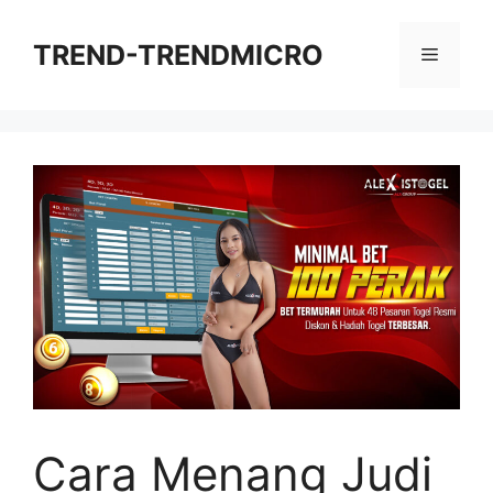
Langsung
ke
TREND-TRENDMICRO
Menu
isi
Cara Menang Judi