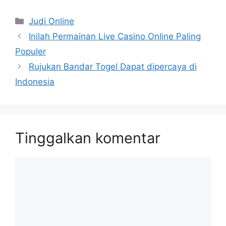
Kategori
Judi Online
Inilah Permainan Live Casino Online Paling
Populer
Rujukan Bandar Togel Dapat dipercaya di
Indonesia
Tinggalkan komentar
Komentar