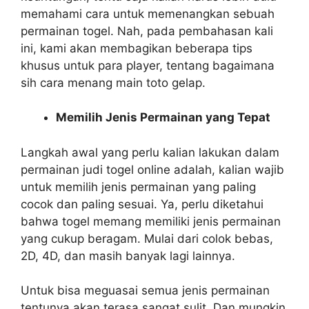
memahami cara untuk memenangkan sebuah
permainan togel. Nah, pada pembahasan kali
ini, kami akan membagikan beberapa tips
khusus untuk para player, tentang bagaimana
sih cara menang main toto gelap.
Memilih Jenis Permainan yang Tepat
Langkah awal yang perlu kalian lakukan dalam
permainan judi togel online adalah, kalian wajib
untuk memilih jenis permainan yang paling
cocok dan paling sesuai. Ya, perlu diketahui
bahwa togel memang memiliki jenis permainan
yang cukup beragam. Mulai dari colok bebas,
2D, 4D, dan masih banyak lagi lainnya.
Untuk bisa meguasai semua jenis permainan
tentunya akan terasa sangat sulit. Dan mungkin