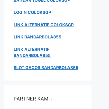
BANDAR TOGEL COLOKSGP
LOGIN COLOKSGP
LINK ALTERNATIF COLOKSGP
LINK BANDARBOLA855
LINK ALTERNATIF
BANDARBOLA855
SLOT GACOR BANDARBOLA855
PARTNER KAMI :