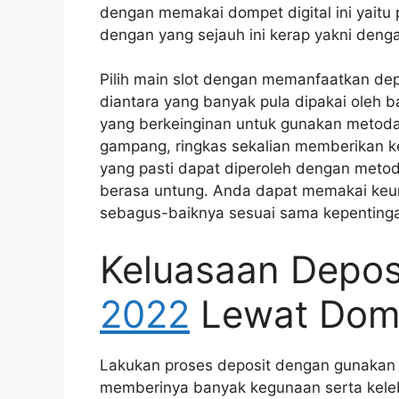
dengan memakai dompet digital ini yaitu p
dengan yang sejauh ini kerap yakni den
Pilih main slot dengan memanfaatkan depo
diantara yang banyak pula dipakai oleh b
yang berkeinginan untuk gunakan metoda t
gampang, ringkas sekalian memberikan k
yang pasti dapat diperoleh dengan metod
berasa untung. Anda dapat memakai keunt
sebagus-baiknya sesuai sama kepenting
Keluasaan Depos
2022
Lewat Domp
Lakukan proses deposit dengan gunakan d
memberinya banyak kegunaan serta kelebih