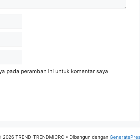
ya pada peramban ini untuk komentar saya
 2026 TREND-TRENDMICRO
• Dibangun dengan
GeneratePre