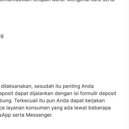
ng
 dilaksanakan, sesudah itu penting Anda
eposit dapat dijalankan dengan isi formulir deposit
bung. Terkecuali itu pun Anda dapat kerjakan
vice layanan konsumen yang ada lewat beberapa
tsApp serta Messenger.