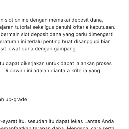
n slot online dengan memakai deposit dana,
aran tutorial sekaligus penuhi kriteria keputusan.
 bermain slot deposit dana yang perlu dimengerti
raturan ini terlalu penting buat disanggupi biar
osit lewat dana dengan gampang.
tu dapat dikerjakan untuk dapat jalankan proses
Di bawah ini adalah diantara kriteria yang
ah up-grade
-syarat itu, sesudah itu dapat lekas Lantas Anda
memanfaatkan terapan dana. Mengenai cara serta