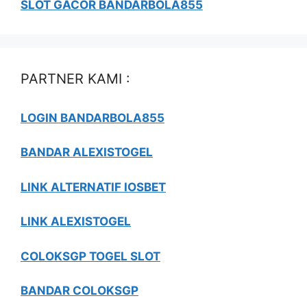
SLOT GACOR BANDARBOLA855
PARTNER KAMI :
LOGIN BANDARBOLA855
BANDAR ALEXISTOGEL
LINK ALTERNATIF IOSBET
LINK ALEXISTOGEL
COLOKSGP TOGEL SLOT
BANDAR COLOKSGP