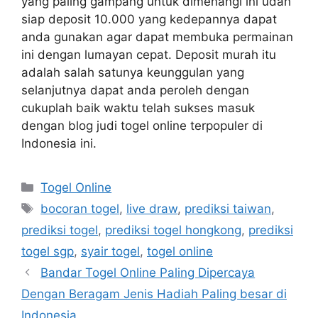
yang paling gampang untuk dimenangi ini udah
siap deposit 10.000 yang kedepannya dapat
anda gunakan agar dapat membuka permainan
ini dengan lumayan cepat. Deposit murah itu
adalah salah satunya keunggulan yang
selanjutnya dapat anda peroleh dengan
cukuplah baik waktu telah sukses masuk
dengan blog judi togel online terpopuler di
Indonesia ini.
Kategori
Togel Online
Tag
bocoran togel
,
live draw
,
prediksi taiwan
,
prediksi togel
,
prediksi togel hongkong
,
prediksi
togel sgp
,
syair togel
,
togel online
Bandar Togel Online Paling Dipercaya
Dengan Beragam Jenis Hadiah Paling besar di
Indonesia