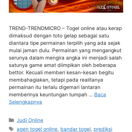
TREND-TRENDMICRO – Togel online atau kerap
dimaksud dengan toto gelap sebagai satu
diantara tipe permainan terpilih yang ada sejak
mulai jaman dulu. Permainan yang mengangkut
serunya dalam mengira angka ini menjadi salah
satunya game amat diimpikan oleh beberapa
bettor. Kecuali memberi kesan-kesan begitu
membahagiakan, tetapi pada realitanya
permainan itu terlalu digemari lantaran
memberinya keuntungan tumpah …
Baca
Selengkapnya
Kategori
Judi Online
Tag
agen togel online
,
bandar togel
,
prediksi