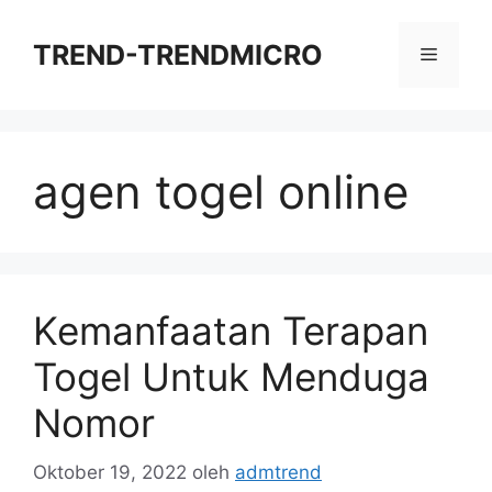
Langsung
ke
TREND-TRENDMICRO
Menu
isi
agen togel online
Kemanfaatan Terapan
Togel Untuk Menduga
Nomor
Oktober 19, 2022
oleh
admtrend