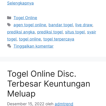
Selengkapnya
Kategori
Togel Online
Tag
agen togel online
,
bandar togel
,
live draw
,
prediksi angka
,
prediksi togel
,
situs togel
,
syair
togel
,
togel online
,
togel terpercaya
Tinggalkan komentar
Togel Online Disc.
Terbesar Keuntungan
Meluap
Desember 15, 2022
oleh
admtrend