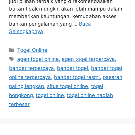
judi pilihan terbaik yang direkomendasikan
bukan tidak mungkin akan lebih mampu dalam
memberikan keuntungan, kemudahan akses
bahkan pengalaman yang …
Baca
Selengkapnya
Kategori
Togel Online
Tag
agen togel online
,
agen togel terpercaya
,
bandar terpercaya
,
bandar togel
,
bandar togel
online terpercaya
,
bandar togel resmi
,
pasaran
paling lengkap
,
situs togel online
,
togel
hongkong
,
togel online
,
togel online hadiah
terbesar