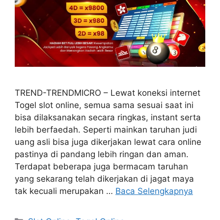
TREND-TRENDMICRO – Lewat koneksi internet
Togel slot online, semua sama sesuai saat ini
bisa dilaksanakan secara ringkas, instant serta
lebih berfaedah. Seperti mainkan taruhan judi
uang asli bisa juga dikerjakan lewat cara online
pastinya di pandang lebih ringan dan aman.
Terdapat beberapa juga bermacam taruhan
yang sekarang telah dikerjakan di jagat maya
tak kecuali merupakan …
Baca Selengkapnya
Kategori