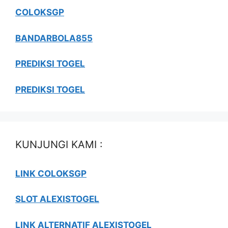
COLOKSGP
BANDARBOLA855
PREDIKSI TOGEL
PREDIKSI TOGEL
KUNJUNGI KAMI :
LINK COLOKSGP
SLOT ALEXISTOGEL
LINK ALTERNATIF ALEXISTOGEL