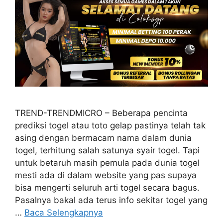
TREND-TRENDMICRO – Beberapa pencinta
prediksi togel atau toto gelap pastinya telah tak
asing dengan bermacam nama dalam dunia
togel, terhitung salah satunya syair togel. Tapi
untuk betaruh masih pemula pada dunia togel
mesti ada di dalam website yang pas supaya
bisa mengerti seluruh arti togel secara bagus.
Pasalnya bakal ada terus info sekitar togel yang
…
Baca Selengkapnya