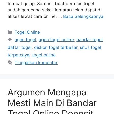
tempat gelap. Saat ini, buat bermain togel
sudah gampang sekali lantaran telah dapat di
akses lewat cara online. …
Baca Selengkapnya
Kategori
Togel Online
Tag
agen togel
,
agen togel online
,
bandar togel
,
daftar togel
,
diskon togel terbesar
,
situs togel
terpercaya
,
togel online
Tinggalkan komentar
Argumen Mengapa
Mesti Main Di Bandar
Togel Online Deposit