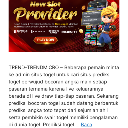
TREND-TRENDMICRO – Beberapa pemain minta
ke admin situs togel untuk cari situs prediksi
togel berwujud bocoran angka main setiap
pasaran ternama karena live keluarannya
berada di live draw tiap-tiap pasaran. Sekarang
prediksi bocoran togel sudah datang berbentuk
prediksi angka toto tepat dari sejumlah ahli
serta pembikin syair togel memiliki pengalaman
di dunia togel. Prediksi togel …
Baca