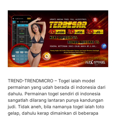
TREND-TRENDMICRO – Togel ialah model
permainan yang udah berada di indonesia dari
dahulu. Permainan togel sendiri di indonesia
sangatlah dilarang lantaran punya kandungan
judi. Tidak aneh, bila namanya togel ialah toto
gelap, dahulu kerap dimainkan di beberapa