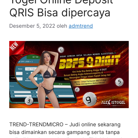
QRIS Bisa dipercaya
Desember 5, 2022
oleh
admtrend
TREND-TRENDMICRO – Judi online sekarang
bisa dimainkan secara gampang serta tanpa