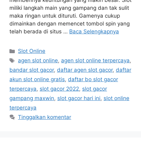
memberinya keuntungan yang makin besar. Slot
miliki langkah main yang gampang dan tak sulit
maka ringan untuk dituruti. Gamenya cukup
dimainkan dengan memencet tombol spin yang
telah berada di situs …
Baca Selengkapnya
Kategori
Slot Online
Tag
agen slot online
,
agen slot online terpercaya
,
bandar slot gacor
,
daftar agen slot gacor
,
daftar
akun slot online gratis
,
daftar bo slot gacor
terpercaya
,
slot gacor 2022
,
slot gacor
gampang maxwin
,
slot gacor hari ini
,
slot online
terpercaya
Tinggalkan komentar