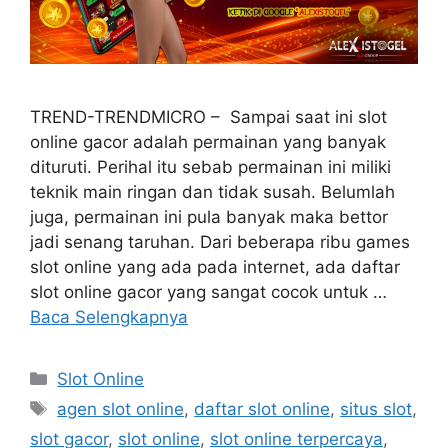
TREND-TRENDMICRO – Sampai saat ini slot
online gacor adalah permainan yang banyak
dituruti. Perihal itu sebab permainan ini miliki
teknik main ringan dan tidak susah. Belumlah
juga, permainan ini pula banyak maka bettor
jadi senang taruhan. Dari beberapa ribu games
slot online yang ada pada internet, ada daftar
slot online gacor yang sangat cocok untuk …
Baca Selengkapnya
Kategori
Slot Online
Tag
agen slot online
,
daftar slot online
,
situs slot
,
slot gacor
,
slot online
,
slot online terpercaya
,