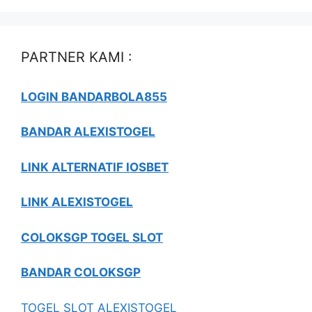
PARTNER KAMI :
LOGIN BANDARBOLA855
BANDAR ALEXISTOGEL
LINK ALTERNATIF IOSBET
LINK ALEXISTOGEL
COLOKSGP TOGEL SLOT
BANDAR COLOKSGP
TOGEL SLOT ALEXISTOGEL