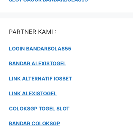
PARTNER KAMI :
LOGIN BANDARBOLA855
BANDAR ALEXISTOGEL
LINK ALTERNATIF IOSBET
LINK ALEXISTOGEL
COLOKSGP TOGEL SLOT
BANDAR COLOKSGP