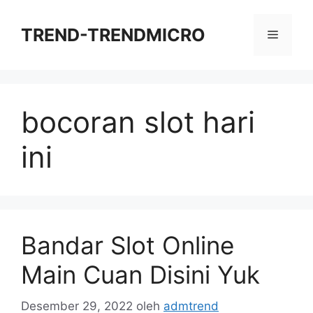
Langsung
ke
TREND-TRENDMICRO
Menu
isi
bocoran slot hari
ini
Bandar Slot Online
Main Cuan Disini Yuk
Desember 29, 2022
oleh
admtrend