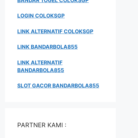
BANDAR TOGEL COLOKSGP
LOGIN COLOKSGP
LINK ALTERNATIF COLOKSGP
LINK BANDARBOLA855
LINK ALTERNATIF
BANDARBOLA855
SLOT GACOR BANDARBOLA855
PARTNER KAMI :