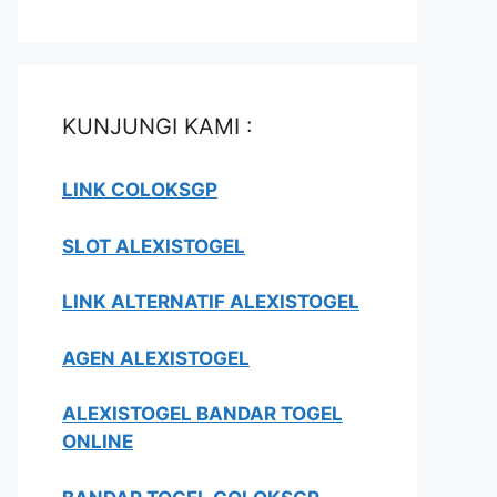
KUNJUNGI KAMI :
LINK COLOKSGP
SLOT ALEXISTOGEL
LINK ALTERNATIF ALEXISTOGEL
AGEN ALEXISTOGEL
ALEXISTOGEL BANDAR TOGEL
ONLINE