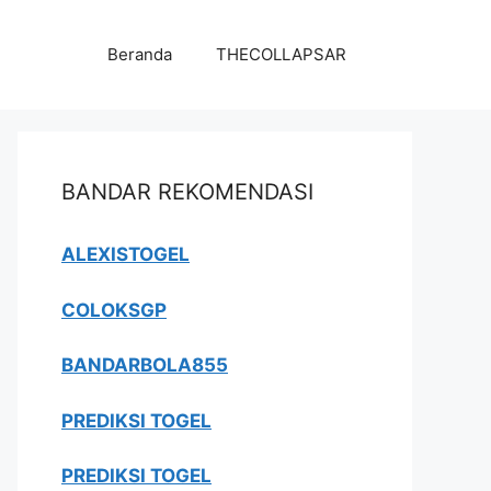
Beranda
THECOLLAPSAR
BANDAR REKOMENDASI
ALEXISTOGEL
COLOKSGP
BANDARBOLA855
PREDIKSI TOGEL
PREDIKSI TOGEL