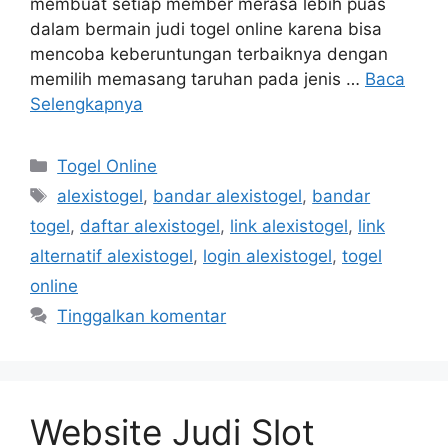
membuat setiap member merasa lebih puas
dalam bermain judi togel online karena bisa
mencoba keberuntungan terbaiknya dengan
memilih memasang taruhan pada jenis …
Baca
Selengkapnya
Kategori
Togel Online
Tag
alexistogel
,
bandar alexistogel
,
bandar
togel
,
daftar alexistogel
,
link alexistogel
,
link
alternatif alexistogel
,
login alexistogel
,
togel
online
Tinggalkan komentar
Website Judi Slot