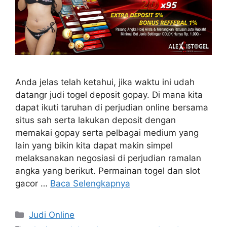
Anda jelas telah ketahui, jika waktu ini udah
datangr judi togel deposit gopay. Di mana kita
dapat ikuti taruhan di perjudian online bersama
situs sah serta lakukan deposit dengan
memakai gopay serta pelbagai medium yang
lain yang bikin kita dapat makin simpel
melaksanakan negosiasi di perjudian ramalan
angka yang berikut. Permainan togel dan slot
gacor …
Baca Selengkapnya
Kategori
Judi Online