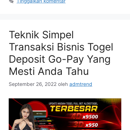
Tinggalkan komentar
Teknik Simpel
Transaksi Bisnis Togel
Deposit Go-Pay Yang
Mesti Anda Tahu
September 26, 2022
oleh
admtrend