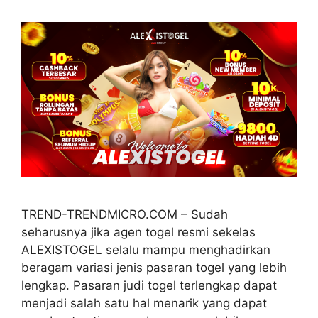
TREND-TRENDMICRO.COM – Sudah
seharusnya jika agen togel resmi sekelas
ALEXISTOGEL selalu mampu menghadirkan
beragam variasi jenis pasaran togel yang lebih
lengkap. Pasaran judi togel terlengkap dapat
menjadi salah satu hal menarik yang dapat