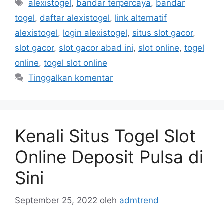
Tag
alexistogel
,
bandar terpercaya
,
bandar
togel
,
daftar alexistogel
,
link alternatif
alexistogel
,
login alexistogel
,
situs slot gacor
,
slot gacor
,
slot gacor abad ini
,
slot online
,
togel
online
,
togel slot online
Tinggalkan komentar
Kenali Situs Togel Slot
Online Deposit Pulsa di
Sini
September 25, 2022
oleh
admtrend