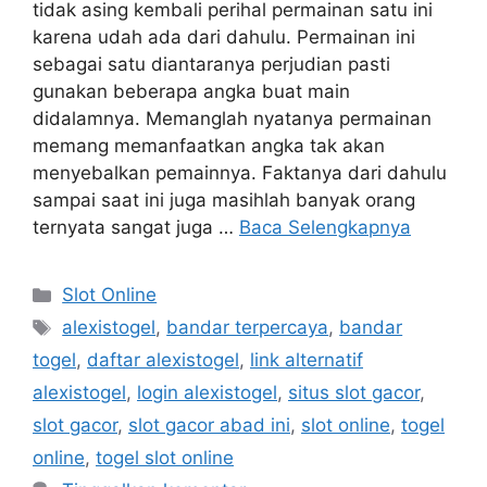
tidak asing kembali perihal permainan satu ini
karena udah ada dari dahulu. Permainan ini
sebagai satu diantaranya perjudian pasti
gunakan beberapa angka buat main
didalamnya. Memanglah nyatanya permainan
memang memanfaatkan angka tak akan
menyebalkan pemainnya. Faktanya dari dahulu
sampai saat ini juga masihlah banyak orang
ternyata sangat juga …
Baca Selengkapnya
Kategori
Slot Online
Tag
alexistogel
,
bandar terpercaya
,
bandar
togel
,
daftar alexistogel
,
link alternatif
alexistogel
,
login alexistogel
,
situs slot gacor
,
slot gacor
,
slot gacor abad ini
,
slot online
,
togel
online
,
togel slot online