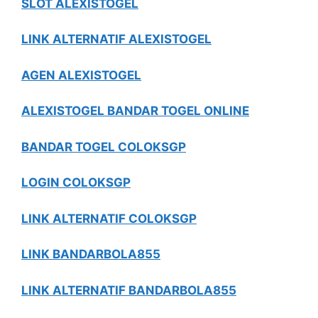
SLOT ALEXISTOGEL
LINK ALTERNATIF ALEXISTOGEL
AGEN ALEXISTOGEL
ALEXISTOGEL BANDAR TOGEL ONLINE
BANDAR TOGEL COLOKSGP
LOGIN COLOKSGP
LINK ALTERNATIF COLOKSGP
LINK BANDARBOLA855
LINK ALTERNATIF BANDARBOLA855