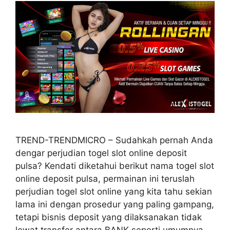
TREND-TRENDMICRO – Sudahkah pernah Anda
dengar perjudian togel slot online deposit
pulsa? Kendati diketahui berikut nama togel slot
online deposit pulsa, permainan ini teruslah
perjudian togel slot online yang kita tahu sekian
lama ini dengan prosedur yang paling gampang,
tetapi bisnis deposit yang dilaksanakan tidak
lewat transfer antara BANK seperti umumnya,