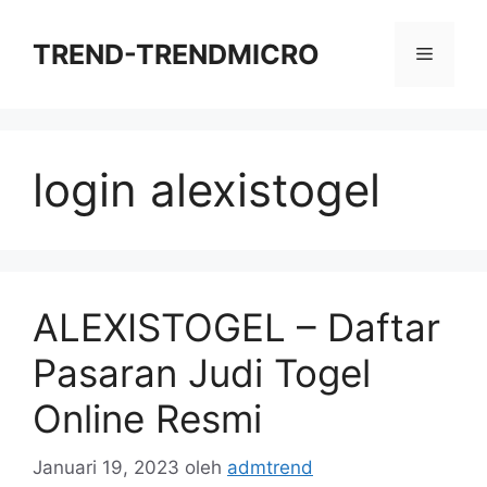
Langsung
ke
TREND-TRENDMICRO
Menu
isi
login alexistogel
ALEXISTOGEL – Daftar
Pasaran Judi Togel
Online Resmi
Januari 19, 2023
oleh
admtrend