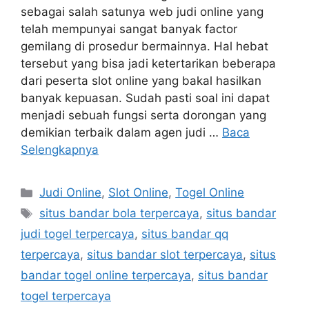
sebagai salah satunya web judi online yang
telah mempunyai sangat banyak factor
gemilang di prosedur bermainnya. Hal hebat
tersebut yang bisa jadi ketertarikan beberapa
dari peserta slot online yang bakal hasilkan
banyak kepuasan. Sudah pasti soal ini dapat
menjadi sebuah fungsi serta dorongan yang
demikian terbaik dalam agen judi …
Baca
Selengkapnya
Kategori
Judi Online
,
Slot Online
,
Togel Online
Tag
situs bandar bola terpercaya
,
situs bandar
judi togel terpercaya
,
situs bandar qq
terpercaya
,
situs bandar slot terpercaya
,
situs
bandar togel online terpercaya
,
situs bandar
togel terpercaya