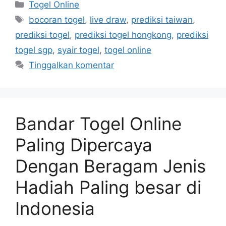
Kategori
Togel Online
Tag
bocoran togel
,
live draw
,
prediksi taiwan
,
prediksi togel
,
prediksi togel hongkong
,
prediksi
togel sgp
,
syair togel
,
togel online
Tinggalkan komentar
Bandar Togel Online
Paling Dipercaya
Dengan Beragam Jenis
Hadiah Paling besar di
Indonesia