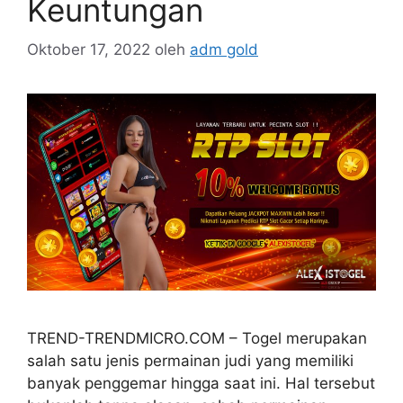
Keuntungan
Oktober 17, 2022
oleh
adm gold
TREND-TRENDMICRO.COM – Togel merupakan
salah satu jenis permainan judi yang memiliki
banyak penggemar hingga saat ini. Hal tersebut