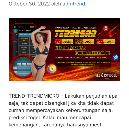
Oktober 30, 2022
oleh
admtrend
TREND-TRENDMICRO – Lakukan perjudian apa
saja, tak dapat disangkal jika kita tidak dapat
cuman mempercayakan keberuntungan saja,
prediksi togel. Kalau mau mencapai
kemenangan, karenanya harusnya mesti