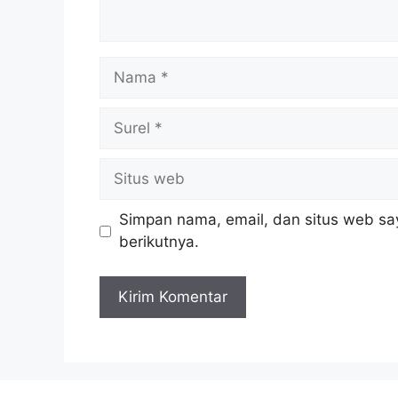
Nama
Surel
Situs
web
Simpan nama, email, dan situs web sa
berikutnya.