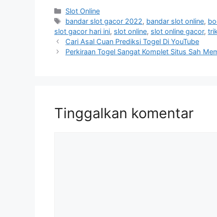
Kategori
Slot Online
Tag
bandar slot gacor 2022
,
bandar slot online
,
bo
slot gacor hari ini
,
slot online
,
slot online gacor
,
tri
Cari Asal Cuan Prediksi Togel Di YouTube
Perkiraan Togel Sangat Komplet Situs Sah Mem
Tinggalkan komentar
Komentar