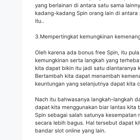
yang berlainan di antara satu sama lainn
kadang-kadang Spin orang lain di antara 
itu..
3.Mempertingkat kemungkinan kemenan
Oleh karena ada bonus free Spin, itu pul
kemungkinan serta langkah yang terhebat
kita dapat bikin itu jadi satu diantaran
Bertambah kita dapat menambah kemena
keuntungan yang selanjutnya dapat kita c
Nach itu bahwasanya langkah-langkah 
dapat kita menggunakan biar lantas kit
Spin sebagai salah satunya kesempatan m
secara lebih bagus. Hal tersebut dapat k
bandar slot online yang lain.