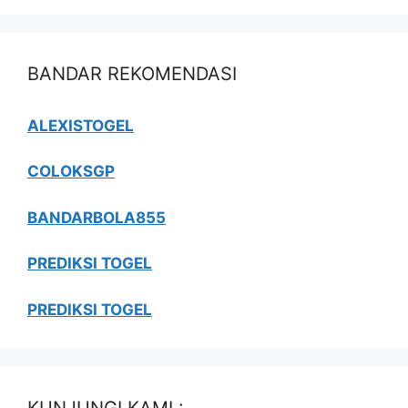
BANDAR REKOMENDASI
ALEXISTOGEL
COLOKSGP
BANDARBOLA855
PREDIKSI TOGEL
PREDIKSI TOGEL
KUNJUNGI KAMI :