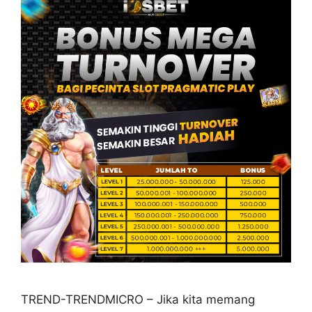
TREND-TRENDMICRO – Jika kita memang