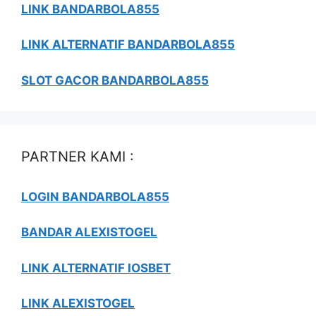
LINK BANDARBOLA855
LINK ALTERNATIF BANDARBOLA855
SLOT GACOR BANDARBOLA855
PARTNER KAMI :
LOGIN BANDARBOLA855
BANDAR ALEXISTOGEL
LINK ALTERNATIF IOSBET
LINK ALEXISTOGEL